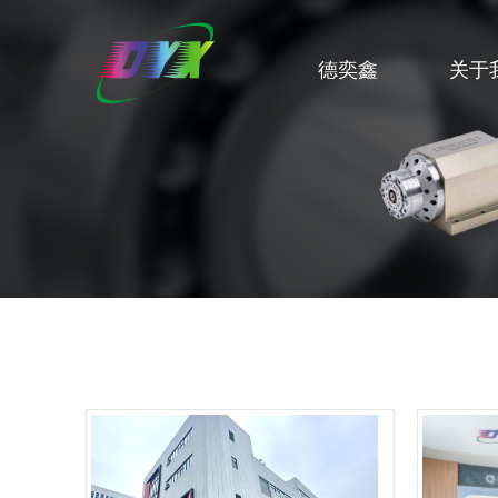
德奕鑫
关于