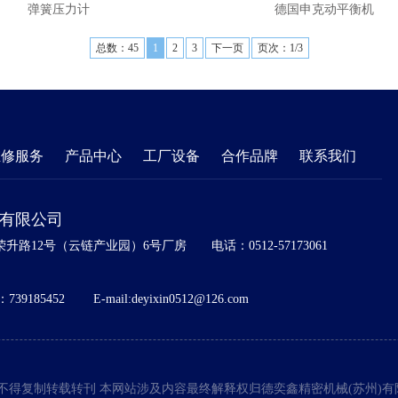
弹簧压力计
德国申克动平衡机
总数：45
1
2
3
下一页
页次：1/3
维修服务
产品中心
工厂设备
合作品牌
联系我们
)有限公司
升路12号（云链产业园）6号厂房
电话：0512-57173061
739185452
E-mail:deyixin0512@126.com
不得复制转载转刊 本网站涉及内容最终解释权归德奕鑫精密机械(苏州)有限