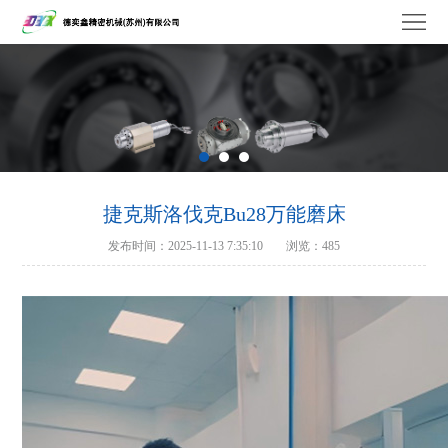
德
奕
关
鑫
于
维
我
修
产
们
服
品
工
捷克斯洛伐克Bu28万能磨床
发布时间：2025-11-13 7:35:10
浏览：485
务
中
厂
品
心
设
牌
联
备
合
系
作
我
们