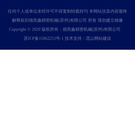
任何个人或单位未经许可不得复制转载转刊 本网站涉及内容最终
解释权归德奕鑫精密机械(苏州)有限公司 所有 请勿建立镜像
Copyright © 2020 版权所有：德奕鑫精密机械(苏州)有限公司
苏ICP备15062253号-1
技术支持：
昆山网站建设