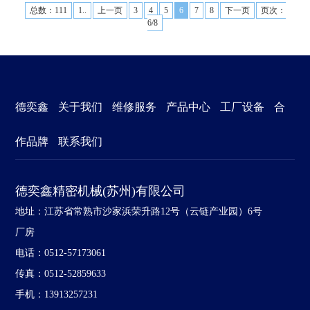
总数：111
1..
上一页
3
4
5
6
7
8
下一页
页次：
6/8
德奕鑫
关于我们
维修服务
产品中心
工厂设备
合
作品牌
联系我们
德奕鑫精密机械(苏州)有限公司
地址：江苏省常熟市沙家浜荣升路12号（云链产业园）6号
厂房
电话：0512-57173061
传真：0512-52859633
手机：13913257231