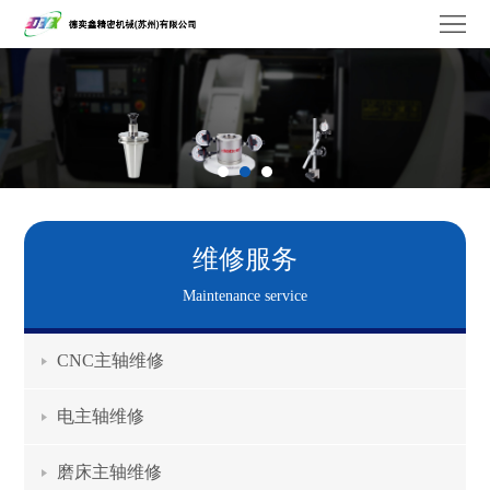
德
奕
关
鑫
于
维
我
修
产
们
服
品
工
维修服务
务
中
厂
品
Maintenance service
心
设
牌
联
CNC主轴维修
备
合
系
电主轴维修
作
我
磨床主轴维修
们