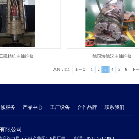
工研精机主轴维修
德国海德汉主轴维修
总数：111
上一页
1
2
3
4
5
6
下
维修服务
产品中心
工厂设备
合作品牌
联系我们
)有限公司
升路12号（云链产业园）6号厂房
电话：0512-57173061