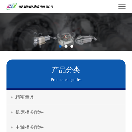
德
奕
关
鑫
于
维
我
修
产
们
服
品
工
产品分类
务
中
厂
品
Product categories
心
设
牌
联
精密量具
备
合
系
机床相关配件
作
我
主轴相关配件
们