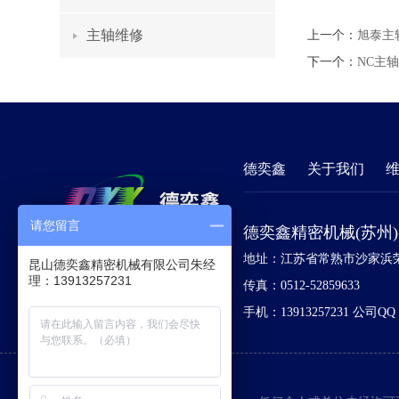
主轴维修
上一个：
旭泰主
下一个：
NC主
德奕鑫
关于我们
请您留言
德奕鑫精密机械(苏州
地址：江苏省常熟市沙家浜荣
昆山德奕鑫精密机械有限公司朱经
理：13913257231
传真：0512-52859633
手机：13913257231
公司QQ：