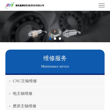
德
奕
关
鑫
于
维
我
修
产
们
服
品
工
维修服务
务
中
厂
品
Maintenance service
心
设
牌
联
CNC主轴维修
备
合
系
电主轴维修
作
我
磨床主轴维修
们