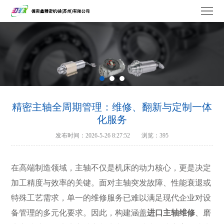
德
奕
关
鑫
于
维
我
修
产
们
服
品
工
精密主轴全周期管理：维修、翻新与定制一体
化服务
务
中
厂
品
发布时间：2026-5-26 8:27:52
浏览：395
心
设
牌
联
在高端制造领域，主轴不仅是机床的动力核心，更是决定
备
合
系
加工精度与效率的关键。面对主轴突发故障、性能衰退或
作
我
特殊工艺需求，单一的维修服务已难以满足现代企业对设
备管理的多元化要求。因此，构建涵盖
进口主轴维修
、磨
们