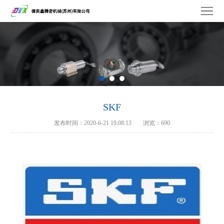
德
奕
关
鑫
于
维
我
修
产
们
服
品
工
SKF
发布时间：2020-6-21 19:08:13
浏览：690
务
中
厂
品
心
设
牌
联
备
合
系
作
我
们